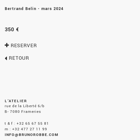
Bertrand Belin - mars 2024
350 €
RESERVER
RETOUR
L'ATELIER
rue de la Liberté 6/b
B- 7080 Frameries
t & f : +32 65 67 55 81
m : +32 477 27 11 99
INFO@BRUNOROBBE.COM