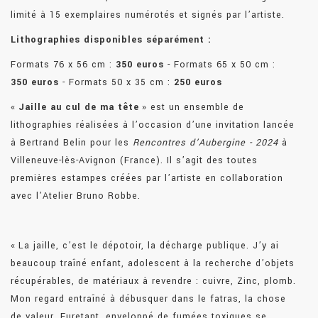
limité à 15 exemplaires numérotés et signés par l’artiste.
Lithographies disponibles séparément :
Formats 76 x 56 cm :
350 euros
- Formats 65 x 50 cm :
350 euros
- Formats 50 x 35 cm :
250 euros
«
Jaille au cul de ma tête
» est un ensemble de
lithographies réalisées à l’occasion d’une invitation lancée
à Bertrand Belin pour les
Rencontres d’Aubergine - 2024
à
Villeneuve-lès-Avignon (France). Il s’agit des toutes
premières estampes créées par l’artiste en collaboration
avec l’Atelier Bruno Robbe.
« La jaille, c’est le dépotoir, la décharge publique. J’y ai
beaucoup traîné enfant, adolescent à la recherche d’objets
récupérables, de matériaux à revendre : cuivre, Zinc, plomb.
Mon regard entraîné à débusquer dans le fatras, la chose
de valeur. Furetant, enveloppé de fumées toxiques se