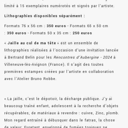
limité à 15 exemplaires numérotés et signés par l’artiste.
Lithographies disponibles séparément :
Formats 76 x 56 cm :
350 euros
- Formats 65 x 50 cm
:
350 euros
- Formats 50 x 35 cm :
250 euros
«
Jaille au cul de ma tête
» est un ensemble de
lithographies réalisées à l’occasion d’une invitation lancée
à Bertrand Belin pour les
Rencontres d’Aubergine - 2024
à
Villeneuve-lès-Avignon (France). Il s’agit des toutes
premières estampes créées par l’artiste en collaboration
avec l’Atelier Bruno Robbe.
« La jaille, c’est le dépotoir, la décharge publique. J’y ai
beaucoup traîné enfant, adolescent à la recherche d’objets
récupérables, de matériaux à revendre : cuivre, Zinc, plomb.
Mon regard entraîné à débusquer dans le fatras, la chose
de valeur. Furetant, enveloppé de fumées toxiques se