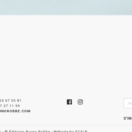
 65 67 55 81
Adr
7 27 11 99
mai
UNOROBBE.COM
S
- © Éditions Bruno Robbe - Website by
SCALP