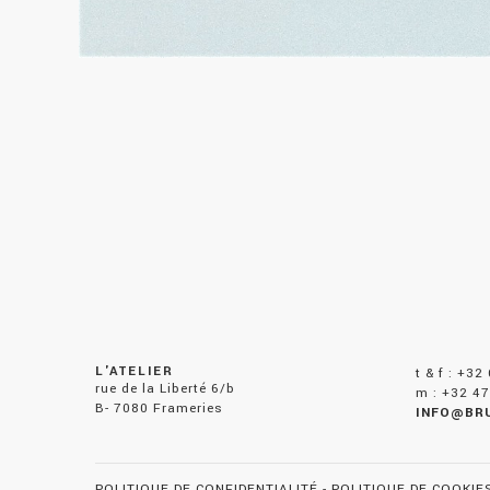
L'ATELIER
t & f : +32
rue de la Liberté 6/b
m : +32 47
B- 7080 Frameries
INFO@BR
POLITIQUE DE CONFIDENTIALITÉ
-
POLITIQUE DE COOKIE