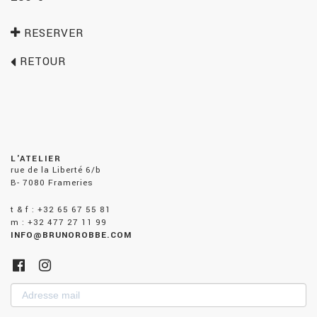
RESERVER
RETOUR
L'ATELIER
rue de la Liberté 6/b
B- 7080 Frameries
t & f : +32 65 67 55 81
m : +32 477 27 11 99
INFO@BRUNOROBBE.COM
Adresse
mail