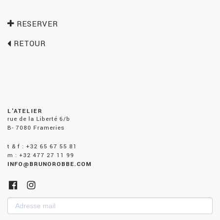
RESERVER
RETOUR
L'ATELIER
rue de la Liberté 6/b
B- 7080 Frameries
t & f : +32 65 67 55 81
m : +32 477 27 11 99
INFO@BRUNOROBBE.COM
Adresse
mail