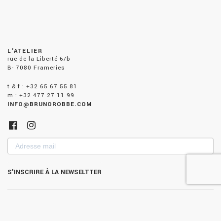
L'ATELIER
rue de la Liberté 6/b
B- 7080 Frameries
t & f : +32 65 67 55 81
m : +32 477 27 11 99
INFO@BRUNOROBBE.COM
Adresse
mail
S'INSCRIRE À LA NEWSELTTER
POLITIQUE DE CONFIDENTIALITÉ
-
POLITIQUE DE COOKIES
- ©
Éditions Bruno Robbe - Website by
SCALP