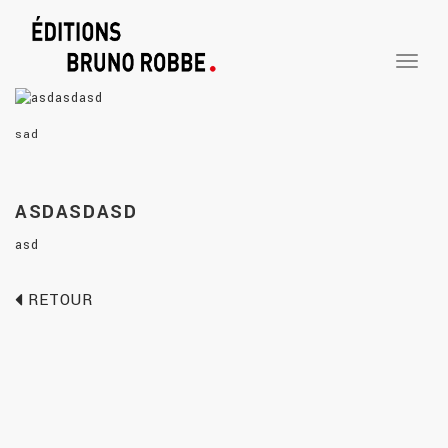
TOGGLE
NAVIGA
sad
ASDASDASD
asd
RETOUR