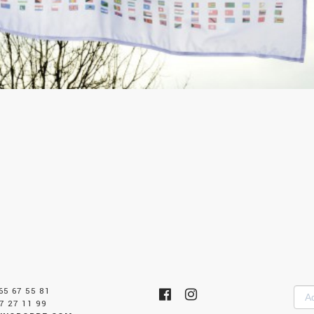
 65 67 55 81
Adr
7 27 11 99
mai