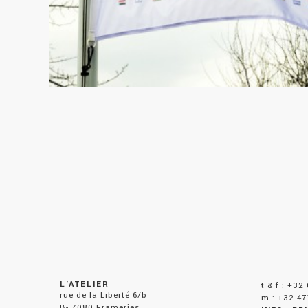
L'ATELIER
t & f : +32
rue de la Liberté 6/b
m : +32 47
B- 7080 Frameries